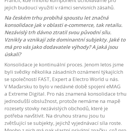
Francii, kde mnoho komponent uchováváme pro
jejich budoucí využití v rámci servisních zásahů.
Na českém trhu probíhá spoustu let značná
konsolidace jak v oblasti e-commerce, tak retailu.
Nezávislý trh dávno ztratil svou původní sílu.
Vznikly a vznikají zde dominantní subjekty. Jaké to
má pro vás jako dodavatele výhody? A jaká jsou
úskalí?
Konsolidace je kontinuální proces. Jenom letos jsme
byli svědky několika zásadních oznámení týkajících
se společností FAST, Expert a Electro World u nás.
V Maďarsku to bylo v nedávné době spojení eMAG
a Extreme Digital. Pro nás znamená konsolidace trhu
jednodušší obslužnost, protože nemáme na mapě
rozesety stovky nezávislých obchodů, které je
potřeba navštívit. Na druhou stranu jsou tu
zvětšující se subjekty, jejichž vyjednávací síla roste.
Mnoho z nich má pak vlastní privátní značku, což pro