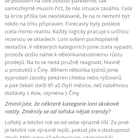
se podívám na celé období pandemie, tak
samozřejmě musím říct, že nás situace zasáhla. Celá
ta krize přišla tak neočekávaně, že na ni nemohl být
nikdo na trhu připraven. Forecasty byly posléze
zcela mimo realitu. Každý logicky pracuje s určitou
rezervou ve skladech. Loni ovšem pochopitelně
nestačila. V některých kategoriích jsme zcela vypadli,
protože došlo náhle k několikanásobnému růstu
prodejů. Na to se nedá pružně reagovat, hlavně
u produktů z Číny. Během několika týdnů jsme
vyprodali zásoby pekáren chleba nebo rýžovarů
a pak čekali další tři až čtyři měsíce, než naběhnou
dodávky z Asie, zejména z Číny.
Zmínil jste, že některé kategorie loni skokově
rostly. Změnily se od loňska nějak trendy?
Loňský a letošní rok se od sebe výrazně liší. Za prvé
je letošní rok výrazně lepší, pokud jde o dostupnost
zboží. Měli jsme již přichystané adekvátnější