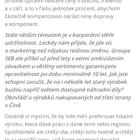
drobně upravili některé ceny v březnu, v květnu
a v září, a to v řádu jednotek procent, abychom
částečně kompenzovali nárůst ceny dopravy
a komponent.
Stále větším tématem je v korporátní sféře
udržitelnost. Leckdy nám přijde, že jde víc
o marketing než nějakou reálnou změnu. Groupe
SEB ale přišel už před lety s velmi ambiciózním
závazkem u většiny sortimentu garantujete
opravitelnost po dobu minimálně 10 let. Jak jste
schopni zaručit, že na i několik let starý výrobek
budou napříč světem dostupné náhradní díly?
Obzvlášť u výrobků nakupovaných od třetí strany
v Číně.
Osobně si myslím, že by lidé měli preferovat lokální
výrobu, která dává práci v dané zemi nebo regionu.
Spotřebitelé ale chtějí vše, chtějí toho hodně a chtějí
to za nejnižší cenu, což často znamená dovážet