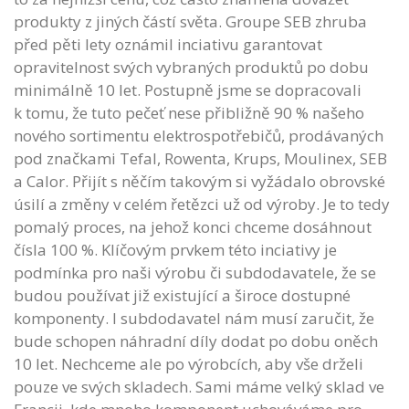
produkty z jiných částí světa. Groupe SEB zhruba
před pěti lety oznámil inciativu garantovat
opravitelnost svých vybraných produktů po dobu
minimálně 10 let. Postupně jsme se dopracovali
k tomu, že tuto pečeť nese přibližně 90 % našeho
nového sortimentu elektrospotřebičů, prodávaných
pod značkami Tefal, Rowenta, Krups, Moulinex, SEB
a Calor. Přijít s něčím takovým si vyžádalo obrovské
úsilí a změny v celém řetězci už od výroby. Je to tedy
pomalý proces, na jehož konci chceme dosáhnout
čísla 100 %. Klíčovým prvkem této inciativy je
podmínka pro naši výrobu či subdodavatele, že se
budou používat již existující a široce dostupné
komponenty. I subdodavatel nám musí zaručit, že
bude schopen náhradní díly dodat po dobu oněch
10 let. Nechceme ale po výrobcích, aby vše drželi
pouze ve svých skladech. Sami máme velký sklad ve