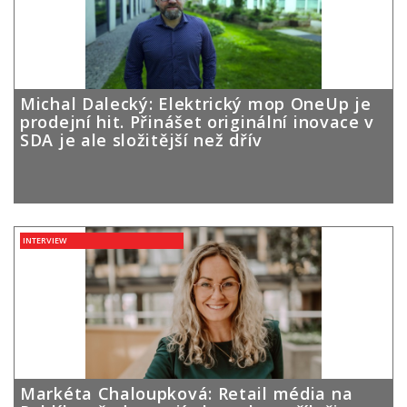
Michal Dalecký: Elektrický mop OneUp je
prodejní hit. Přinášet originální inovace v
SDA je ale složitější než dřív
INTERVIEW
Markéta Chaloupková: Retail média na