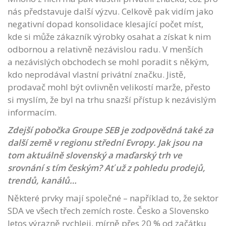
nás představuje další výzvu. Celkově pak vidím jako
negativní dopad konsolidace klesající počet míst,
kde si může zákazník výrobky osahat a získat k nim
odbornou a relativně nezávislou radu. V menších
a nezávislých obchodech se mohl poradit s někým,
kdo neprodával vlastní privátní značku. Jistě,
prodavač mohl být ovlivněn velikostí marže, přesto
si myslím, že byl na trhu snazší přístup k nezávislým
informacím.
Zdejší pobočka Groupe SEB je zodpovědná také za
další země v regionu střední Evropy. Jak jsou na
tom aktuálně slovenský a maďarský trh ve
srovnání s tím českým? Ať už z pohledu prodejů,
trendů, kanálů…
Některé prvky mají společné – například to, že sektor
SDA ve všech třech zemích roste. Česko a Slovensko
letos výrazně rychleji, mírně přes 20 % od začátku