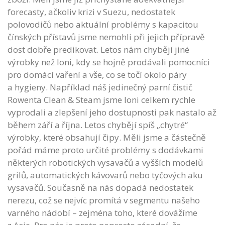
forecasty, ačkoliv krizi v Suezu, nedostatek
polovodičů nebo aktuální problémy s kapacitou
čínských přístavů jsme nemohli při jejich přípravě
dost dobře predikovat. Letos nám chybějí jiné
výrobky než loni, kdy se hojně prodávali pomocníci
pro domácí vaření a vše, co se točí okolo páry
a hygieny. Například náš jedinečný parní čistič
Rowenta Clean & Steam jsme loni celkem rychle
vyprodali a zlepšení jeho dostupnosti pak nastalo až
během září a října. Letos chybějí spíš „chytré“
výrobky, které obsahují čipy. Měli jsme a částečně
pořád máme proto určité problémy s dodávkami
některých robotických vysavačů a vyšších modelů
grilů, automatických kávovarů nebo tyčových aku
vysavačů. Současně na nás dopadá nedostatek
nerezu, což se nejvíc promítá v segmentu našeho
varného nádobí – zejména toho, které dovážíme