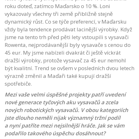
roku doteď, zatímco Maďarsko o 10 %. Loni
vykazovaly všechny tři země přibližně stejně
dynamický růst. Co se týče preferencí, v Maďarsku
vždy byla tendence prodávat lacinější výrobky. Když
jsme na tento trh před pěti lety vstoupili s vysavači
Rowenta, nejprodávanější byly vysavače s cenou do
45 eur. My jsme nabízeli dvakrát či ještě víckrát
dražší výrobky, protože vysavač za 45 eur nemohl
být kvalitní. Trend se ovšem v posledních dvou letech
výrazně změnil a Maďaři také kupují dražší
spotřebiče.
Mezi vaše velmi úspěšné projekty patří uvedení
nové generace tyčových aku vysavačů a zcela
nových robotických vysavačů. V obou kategoriích
jste dlouho neměli nijak významný tržní podíl
a nyní patříte mezi nejsilnější hráče. Jak se vám
podařilo takového úspěchu dosáhnout?