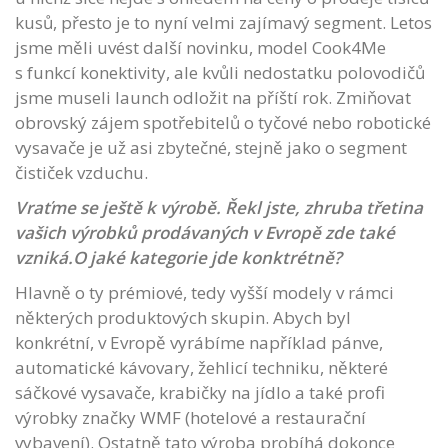
kusů, přesto je to nyní velmi zajímavý segment. Letos
jsme měli uvést další novinku, model Cook4Me
s funkcí konektivity, ale kvůli nedostatku polovodičů
jsme museli launch odložit na příští rok. Zmiňovat
obrovský zájem spotřebitelů o tyčové nebo robotické
vysavače je už asi zbytečné, stejně jako o segment
čističek vzduchu.
Vraťme se ještě k výrobě. Řekl jste, zhruba třetina
vašich výrobků prodávaných v Evropě zde také
vzniká.O jaké kategorie jde konktrétně?
Hlavně o ty prémiové, tedy vyšší modely v rámci
některých produktových skupin. Abych byl
konkrétní, v Evropě vyrábíme například pánve,
automatické kávovary, žehlicí techniku, některé
sáčkové vysavače, krabičky na jídlo a také profi
výrobky značky WMF (hotelové a restaurační
vybavení). Ostatně tato výroba probíhá dokonce