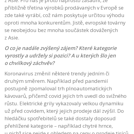
z Asie. Pro nás je proto naprosto zásadní, že
přibližně třetina výrobků prodávaných v Evropě se
zde také vyrábí, což nám poskytuje určitou výhodu
oproti mnoha konkurentům. Jistě, evropské továrny
se neobejdou bez mnoha součástek dovážených
z Asie.
O co je nadále zvýšený zájem? Které kategorie
vyrostly a udržely si pozici? A u kterých šlo jen
o chvilkový záchvěv?
Koronavirus změnil některé trendy jedním či
druhým směrem. Například před pandemií
postupně zpomaloval trh plnoautomatických
kávovarů, přičemž covid jejich trh uvedl do svižného
růstu. Elektrické grily vykazovaly velkou dynamiku
už před covidem, který jejich prodeje dál zvýšil. Do
hledáčku spotřebitelů se také dostaly doposud
přehlížené kategorie – například chytré hrnce,
u nichž sice nejde s ohledem na ceny o prodeje tisíců