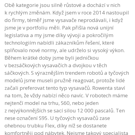
Obě kategorie jsou silně růstové a dochází v nich
k rychlým změnám. Když jsem v roce 2014 nastoupil
do firmy, téměř jsme vysavače neprodávali, i když
jsme je v portfoliu měli. Pak přišla nová unijní
legislativa a my jsme díky vývoji a pokročilým
technologiím nabídli zákazníkům řešení, které
splňovalo nové normy, ale udrželo si vysoký výkon.
Během krátké doby jsme byli jedničkou
v bezsáčkových vysavačích a dvojkou v těch
sáčkových. S výraznějším trendem robotů a tyčových
modelů jsme museli pružně reagovat, protože lidé
začali preferovat tento typ vysavačů. Rowenta staví
na tom, že vždy nabízí něco navíc. V robotech máme
nejtenčí model na trhu, S60, nebo jeden
z nejvýkonnějších se sací silou 12 000 pascalů. Ten
nese označení S95. U tyčových vysavačů zase
ohebnou trubku Flex, díky níž se dostanete
komfortněji pod nábytek. Nejsme takový specialista