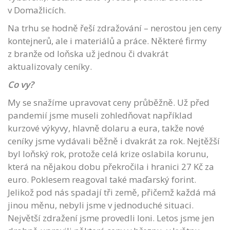
v Domažlicích.
Na trhu se hodně řeší zdražování – nerostou jen ceny
kontejnerů, ale i materiálů a práce. Některé firmy
z branže od loňska už jednou či dvakrát
aktualizovaly ceníky.
Co vy?
My se snažíme upravovat ceny průběžně. Už před
pandemií jsme museli zohledňovat například
kurzové výkyvy, hlavně dolaru a eura, takže nové
ceníky jsme vydávali běžně i dvakrát za rok. Nejtěžší
byl loňský rok, protože celá krize oslabila korunu,
která na nějakou dobu překročila i hranici 27 Kč za
euro. Poklesem reagoval také maďarský forint.
Jelikož pod nás spadají tři země, přičemž každá má
jinou měnu, nebyli jsme v jednoduché situaci.
Největší zdražení jsme provedli loni. Letos jsme jen