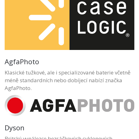
AgfaPhoto
Klasické tužkové, ale i specializované baterie včetně
méně standardních nebo dobíjecí nabízí značka
AgfaPhoto.
Dyson
Britský vynálezce bezsáčkových cyklonových