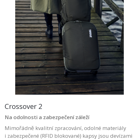
Crossover 2
Na odolnosti a zabezpečení záleží
Mimořádně kvalitní zpracování, odolné materiály
i zabezpečené (RFID blokované) kapsy jsou devízami