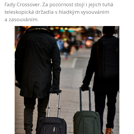
řady Crossover. Za pozornost stojí i jejich tuhá
teleskopická držadla s hladkým vysouváním
a zasouváním.